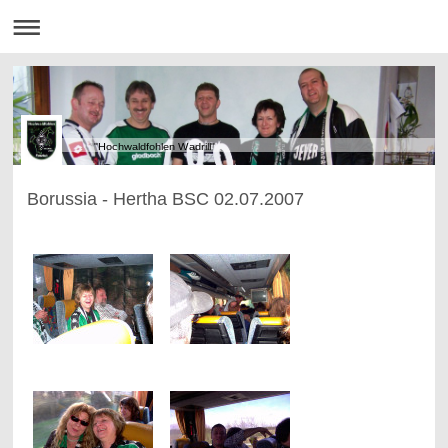
"Hochwaldfohlen Wadrill"
Borussia - Hertha BSC 02.07.2007